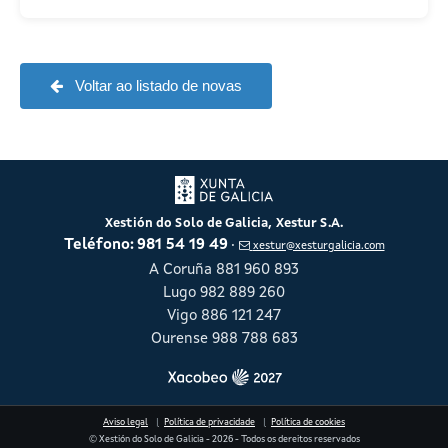
Voltar ao listado de novas
Información corporativa e con
Xestión do Solo de Galicia, Xestur S.A.
Correo electrónico:
Teléfono:
981 54 19 49
·
xestur@xesturgalicia.com
A Coruña 881 960 893
Lugo 982 889 260
Vigo 886 121 247
Ourense 988 788 683
Aviso legal
Política de privacidade
Política de cookies
© Xestión do Solo de Galicia - 2026 - Todos os dereitos reservados